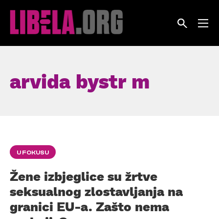
Skip
to
content
arvida bystr m
U FOKUSU
Žene izbjeglice su žrtve
seksualnog zlostavljanja na
granici EU-a. Zašto nema