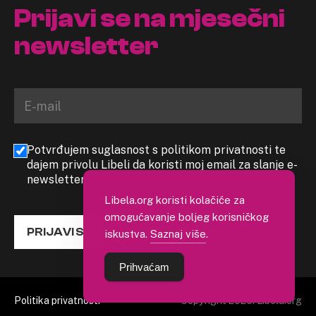
Prijavi se na mjesečni
newsletter
Potvrđujem suglasnost s politikom privatnosti te
dajem privolu Libeli da koristi moj email za slanje e-
newslettera
Libela.org koristi kolačiće za
omogućavanje boljeg korisničkog
PRIJAVI SE
iskustva.
Saznaj više
.
Prihvaćam
Politika privatnosti
Copyright 2026. Libela.org