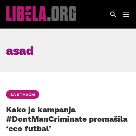
Skip
to
content
asad
SA STAVOM
Kako je kampanja
#DontManCriminate promašila
‘ceo futbal’