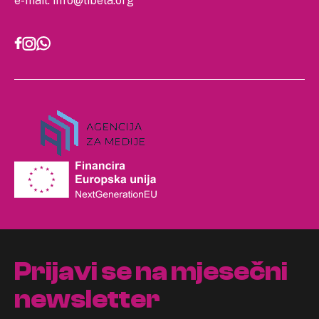
e-mail:
info@libela.org
Prijavi se na mjesečni
newsletter