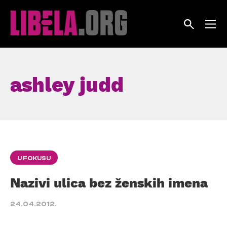
Skip
to
content
ashley judd
U FOKUSU
Nazivi ulica bez ženskih imena
24.04.2012.