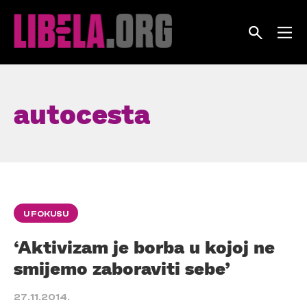
Skip
to
content
autocesta
U FOKUSU
‘Aktivizam je borba u kojoj ne
smijemo zaboraviti sebe’
27.11.2014.