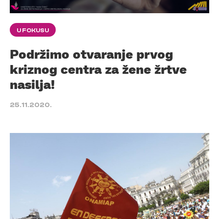
U FOKUSU
Podržimo otvaranje prvog
kriznog centra za žene žrtve
nasilja!
25.11.2020.