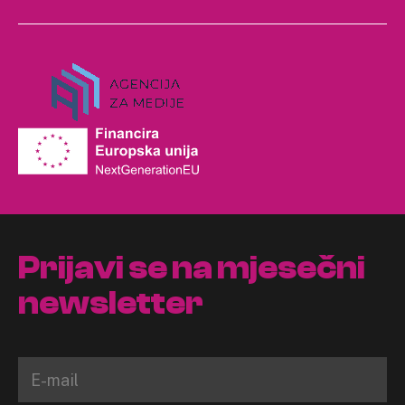
Prijavi se na mjesečni
newsletter