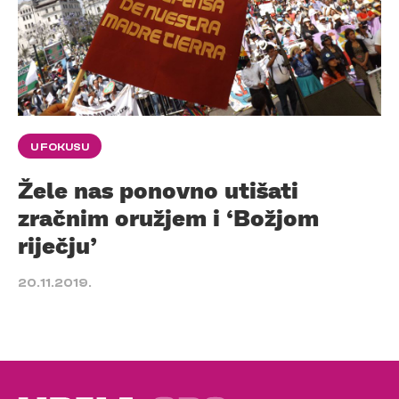
U FOKUSU
Žele nas ponovno utišati
zračnim oružjem i ‘Božjom
riječju’
20.11.2019.