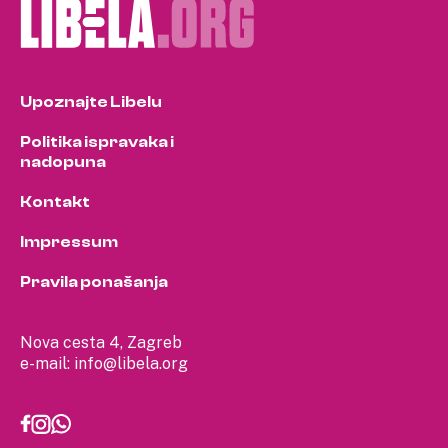
Upoznajte Libelu
Politika ispravaka i
nadopuna
Kontakt
Impressum
Pravila ponašanja
Nova cesta 4, Zagreb
e-mail:
info@libela.org