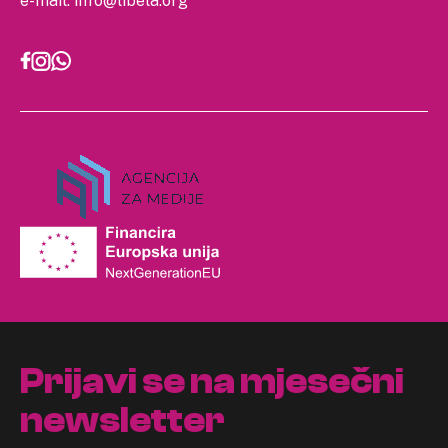
e-mail:
info@libela.org
Prijavi se na mjesečni
newsletter