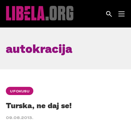
Skip
to
content
autokracija
U FOKUSU
Turska, ne daj se!
09.06.2013.