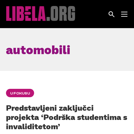
Skip
to
content
automobili
U FOKUSU
Predstavljeni zaključci
projekta ‘Podrška studentima s
invaliditetom’