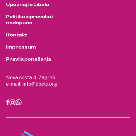
Upoznajte Libelu
Politika ispravaka i
nadopuna
Kontakt
Impressum
Pravila ponašanja
Nova cesta 4, Zagreb
e-mail:
info@libela.org