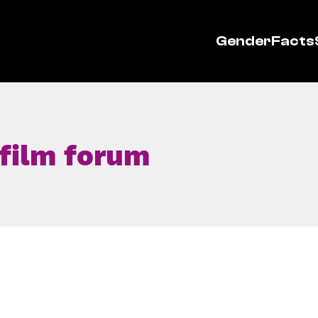
GenderFacts
 film forum