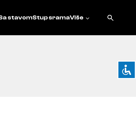
Sa stavom
Stup srama
Više