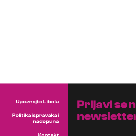
Prijavi se 
Upoznajte Libelu
newslette
Politika ispravaka i
nadopuna
Kontakt