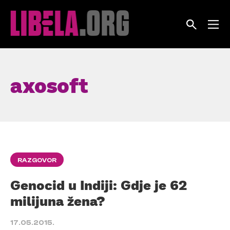
Skip
to
content
axosoft
RAZGOVOR
Genocid u Indiji: Gdje je 62
milijuna žena?
17.05.2015.