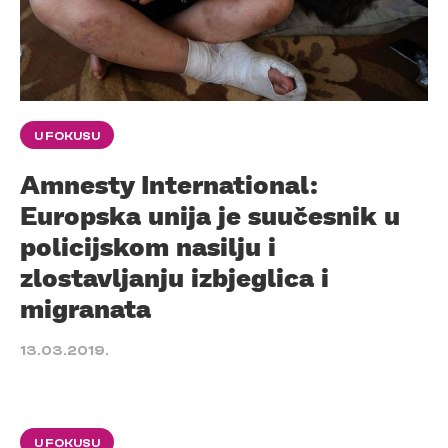
U FOKUSU
Amnesty International:
Europska unija je suučesnik u
policijskom nasilju i
zlostavljanju izbjeglica i
migranata
13.03.2019.
U FOKUSU