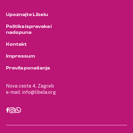
Upoznajte Libelu
Politika ispravaka i
nadopuna
Kontakt
Impressum
Pravila ponašanja
Nova cesta 4, Zagreb
e-mail:
info@libela.org