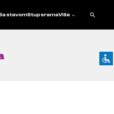
Sa stavom
Stup srama
Više
a