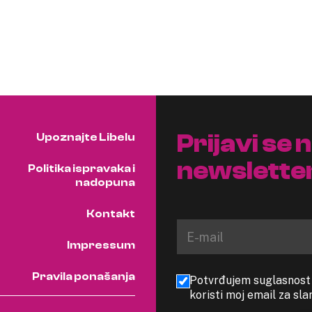
Prijavi se 
Upoznajte Libelu
newslette
Politika ispravaka i
nadopuna
Kontakt
Impressum
Pravila ponašanja
Potvrđujem suglasnost s
koristi moj email za sl