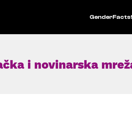
GenderFacts
ačka i novinarska mrež