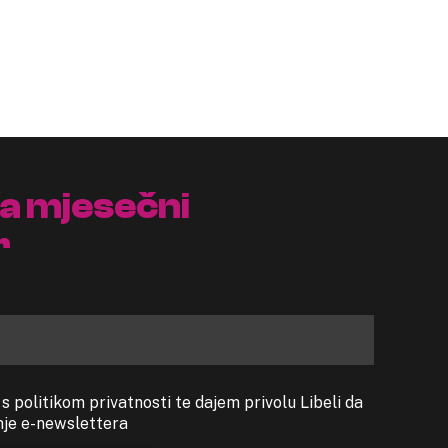
na mjesečni
r
 politikom privatnosti te dajem privolu Libeli da
anje e-newslettera