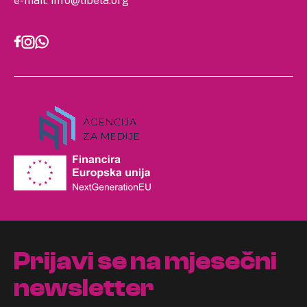
e-mail:
info@libela.org
Prijavi se na mjesečni
newsletter