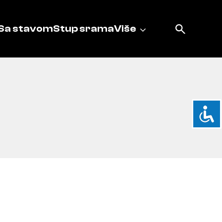
Sa stavom
Stup srama
Više