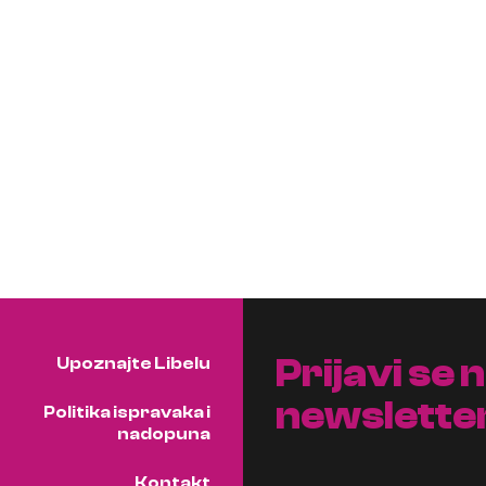
Prijavi se 
Upoznajte Libelu
newslette
Politika ispravaka i
nadopuna
Kontakt