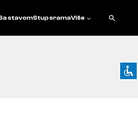
Sa stavom
Stup srama
Više