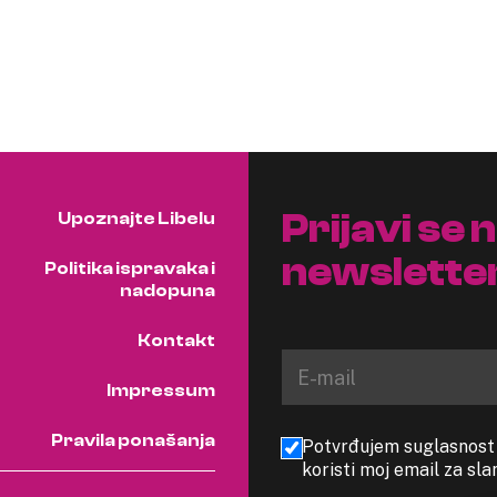
Prijavi se 
Upoznajte Libelu
newslette
Politika ispravaka i
nadopuna
Kontakt
Impressum
Pravila ponašanja
Potvrđujem suglasnost s
koristi moj email za sl