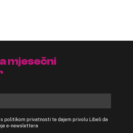
na mjesečni
r
 politikom privatnosti te dajem privolu Libeli da
anje e-newslettera