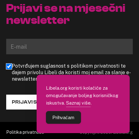
Prijavi se na mjesečni
newsletter
Potvrđujem suglasnost s politikom privatnosti te
dajem privolu Libeli da koristi moj email za slanje e-
newslettera
Libela.org koristi kolačiće za
omogućavanje boljeg korisničkog
PRIJAVI SE
iskustva.
Saznaj više
.
Prihvaćam
Politika privatnosti
Copyright 2026. Libela.org