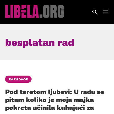
Skip
to
content
besplatan rad
RAZGOVOR
Pod teretom ljubavi: U radu se
pitam koliko je moja majka
pokreta učinila kuhajući za