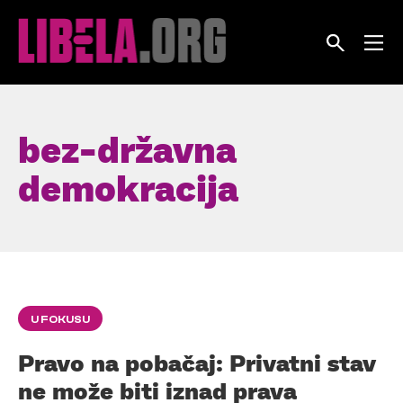
Skip
to
content
bez-državna
demokracija
U FOKUSU
Pravo na pobačaj: Privatni stav
ne može biti iznad prava