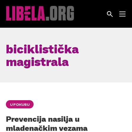
Skip
to
content
biciklistička
magistrala
U FOKUSU
Prevencija nasilja u
mladenačkim vezama