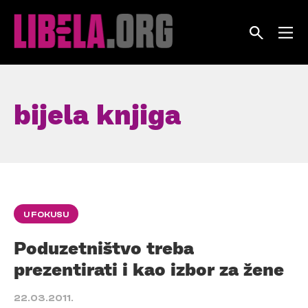
Skip
to
content
bijela knjiga
U FOKUSU
Poduzetništvo treba
prezentirati i kao izbor za žene
22.03.2011.