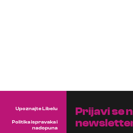
Prijavi se 
Upoznajte Libelu
newslette
Politika ispravaka i
nadopuna