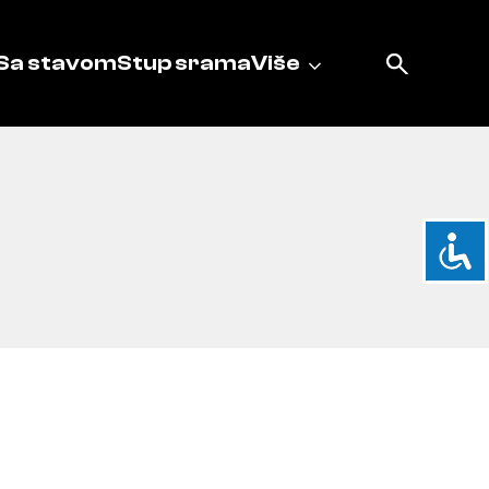
Sa stavom
Stup srama
Više