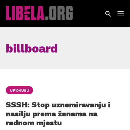
Skip
to
content
billboard
U FOKUSU
SSSH: Stop uznemiravanju i
nasilju prema ženama na
radnom mjestu