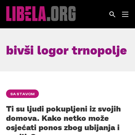
Skip
to
content
bivši logor trnopolje
SA STAVOM
Ti su ljudi pokupljeni iz svojih
domova. Kako netko može
osjećati ponos zbog ubijanja i