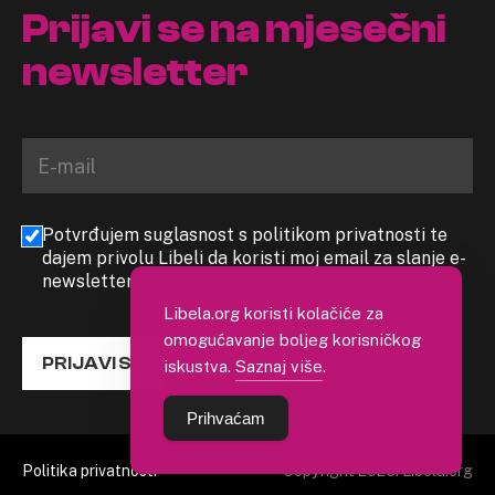
Prijavi se na mjesečni
newsletter
Potvrđujem suglasnost s politikom privatnosti te
dajem privolu Libeli da koristi moj email za slanje e-
newslettera
Libela.org koristi kolačiće za
omogućavanje boljeg korisničkog
PRIJAVI SE
iskustva.
Saznaj više
.
Prihvaćam
Politika privatnosti
Copyright 2026. Libela.org