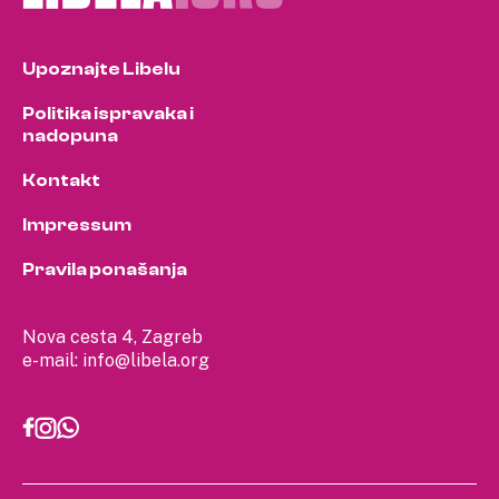
Upoznajte Libelu
Politika ispravaka i
nadopuna
Kontakt
Impressum
Pravila ponašanja
Nova cesta 4, Zagreb
e-mail:
info@libela.org