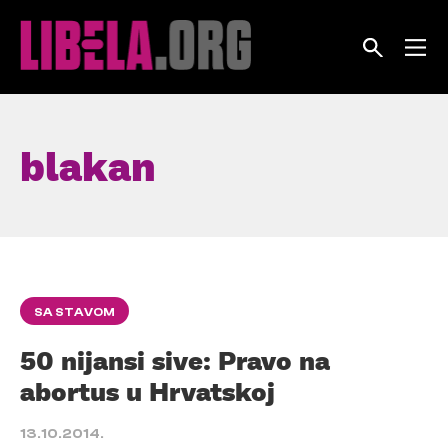
Skip
to
content
blakan
SA STAVOM
50 nijansi sive: Pravo na
abortus u Hrvatskoj
13.10.2014.