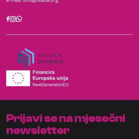
e-mail:
info@libela.org
Prijavi se na mjesečni
newsletter