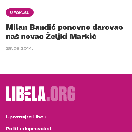
U FOKUSU
Milan Bandić ponovno darovao
naš novac Željki Markić
28.05.2014.
Upoznajte Libelu
Politika ispravaka i