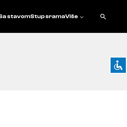
Sa stavom
Stup srama
Više