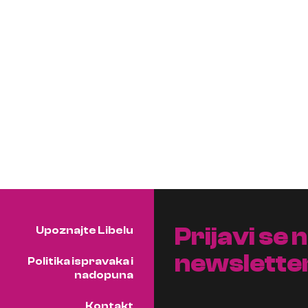
Prijavi se 
Upoznajte Libelu
newslette
Politika ispravaka i
nadopuna
Kontakt