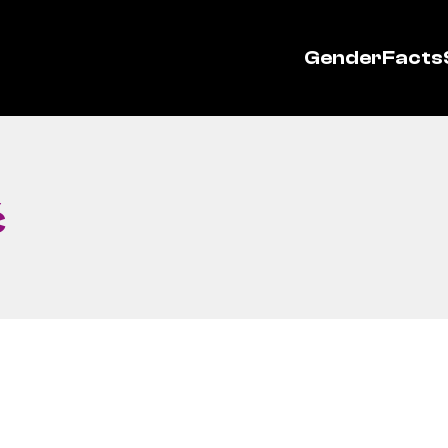
GenderFacts
ć