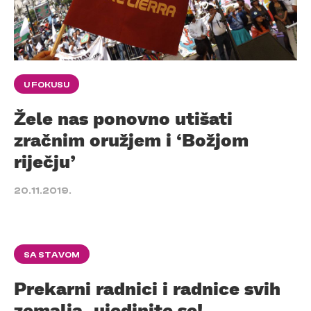
U FOKUSU
Žele nas ponovno utišati
zračnim oružjem i ‘Božjom
riječju’
20.11.2019.
SA STAVOM
Prekarni radnici i radnice svih
zemalja, ujedinite se!