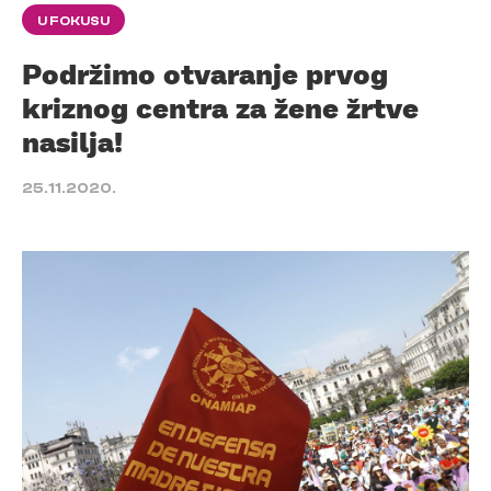
U FOKUSU
Podržimo otvaranje prvog
kriznog centra za žene žrtve
nasilja!
25.11.2020.