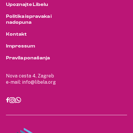
Upoznajte Libelu
Politika ispravaka i
nadopuna
Kontakt
Impressum
Pravila ponašanja
Nova cesta 4, Zagreb
e-mail:
info@libela.org