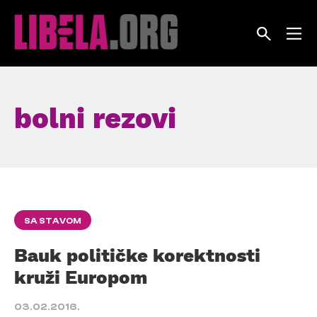
Skip
to
content
bolni rezovi
SA STAVOM
Bauk političke korektnosti
kruži Europom
03.02.2016.