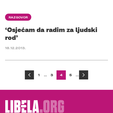
RAZGOVOR
‘Osjećam da radim za ljudski
rod’
16.12.2013.
Posts
1
…
3
4
5
…
pagination