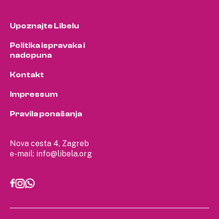
Upoznajte Libelu
Politika ispravaka i
nadopuna
Kontakt
Impressum
Pravila ponašanja
Nova cesta 4, Zagreb
e-mail:
info@libela.org