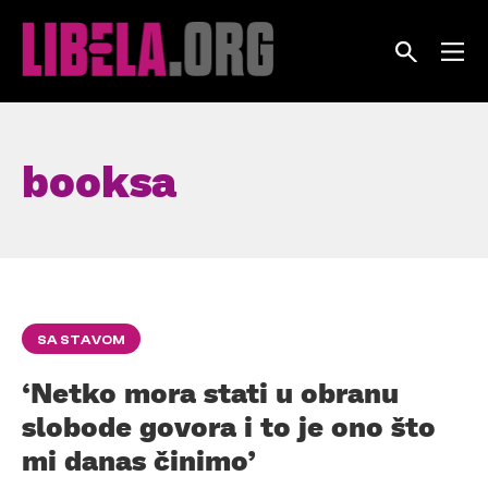
Skip
to
content
booksa
SA STAVOM
‘Netko mora stati u obranu
slobode govora i to je ono što
mi danas činimo’