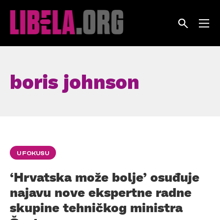
Skip
to
content
boris johnson
U FOKUSU
‘Hrvatska može bolje’ osuđuje
najavu nove ekspertne radne
skupine tehničkog ministra