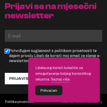
Prijavi se na mjesečni
newsletter
Potvrđujem suglasnost s politikom privatnosti te
dajem privolu Libeli da koristi moj email za slanje e-
newslettera
Libela.org koristi kolačiće za
omogućavanje boljeg korisničkog
PRIJAVI SE
iskustva.
Saznaj više
.
Prihvaćam
Politika privatnosti
Copyright 2026. Libela.org