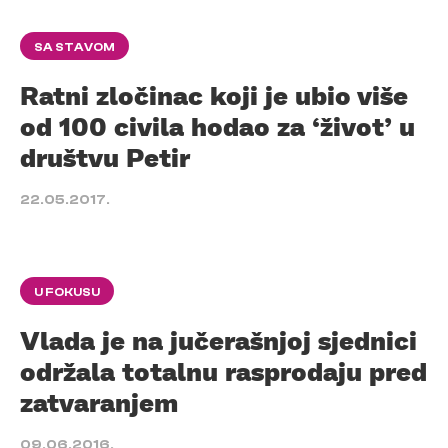
SA STAVOM
Ratni zločinac koji je ubio više
od 100 civila hodao za ‘život’ u
društvu Petir
22.05.2017.
U FOKUSU
Vlada je na jučerašnjoj sjednici
održala totalnu rasprodaju pred
zatvaranjem
09.06.2016.