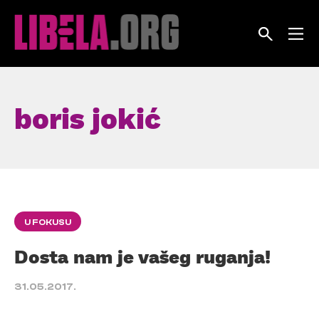
Skip
to
content
boris jokić
U FOKUSU
Dosta nam je vašeg ruganja!
31.05.2017.