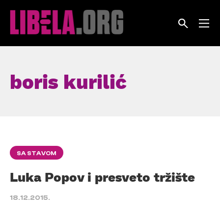
Skip
to
content
boris kurilić
SA STAVOM
Luka Popov i presveto tržište
18.12.2015.