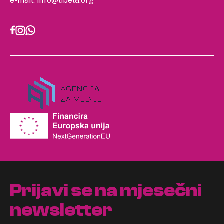
e-mail:
info@libela.org
Prijavi se na mjesečni
newsletter