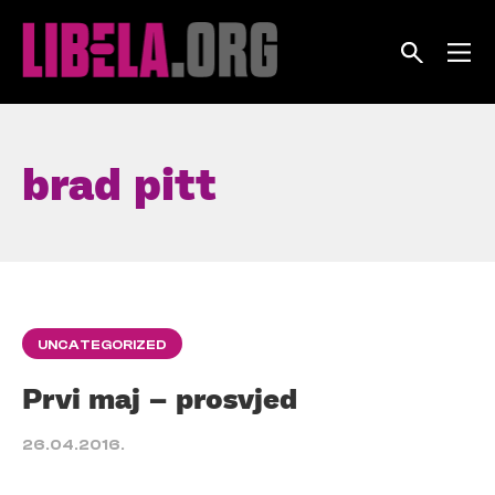
Skip
to
content
brad pitt
UNCATEGORIZED
Prvi maj – prosvjed
26.04.2016.