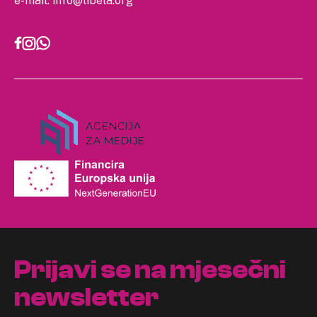
e-mail:
info@libela.org
Prijavi se na mjesečni
newsletter