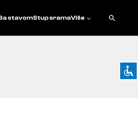
Sa stavom
Stup srama
Više