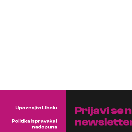
Prijavi se 
Upoznajte Libelu
newslette
Politika ispravaka i
nadopuna