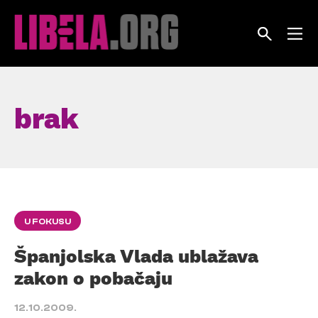
Skip
to
content
brak
U FOKUSU
Španjolska Vlada ublažava
zakon o pobačaju
12.10.2009.