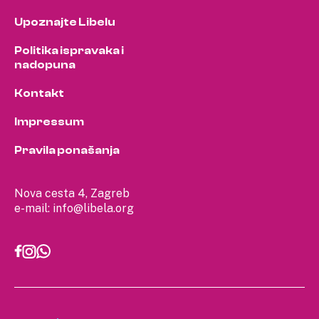
Upoznajte Libelu
Politika ispravaka i
nadopuna
Kontakt
Impressum
Pravila ponašanja
Nova cesta 4, Zagreb
e-mail:
info@libela.org