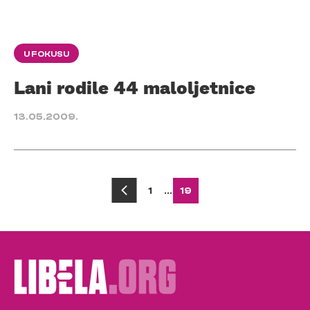
U FOKUSU
Lani rodile 44 maloljetnice
13.05.2009.
Posts
1
…
19
pagination