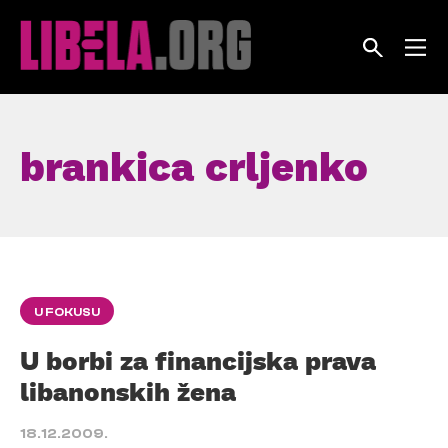
Skip
to
content
brankica crljenko
U FOKUSU
U borbi za financijska prava
libanonskih žena
18.12.2009.