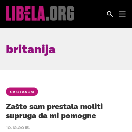
Skip
to
content
britanija
SA STAVOM
Zašto sam prestala moliti
supruga da mi pomogne
10.12.2015.