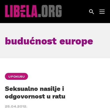
Skip
to
content
budućnost europe
U FOKUSU
Seksualno nasilje i
odgovornost u ratu
25.04.2012.