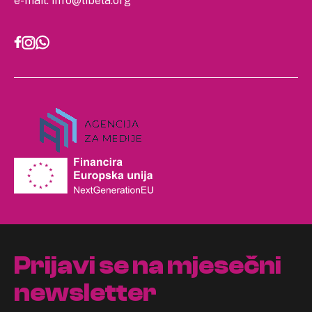
e-mail:
info@libela.org
Prijavi se na mjesečni
newsletter