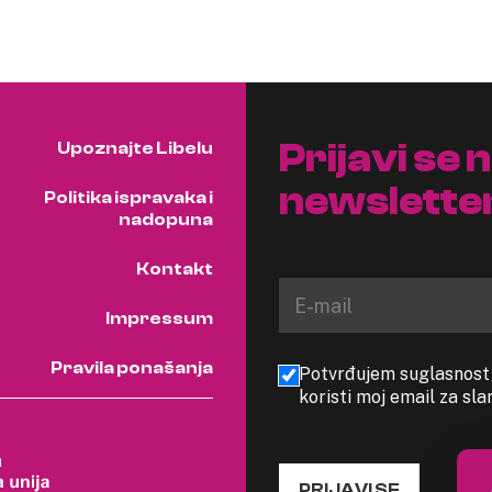
Prijavi se 
Upoznajte Libelu
newslette
Politika ispravaka i
nadopuna
Kontakt
Impressum
Pravila ponašanja
Potvrđujem suglasnost s
koristi moj email za sl
PRIJAVI SE