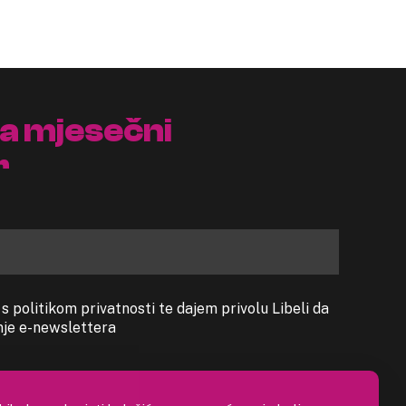
na mjesečni
r
 politikom privatnosti te dajem privolu Libeli da
anje e-newslettera