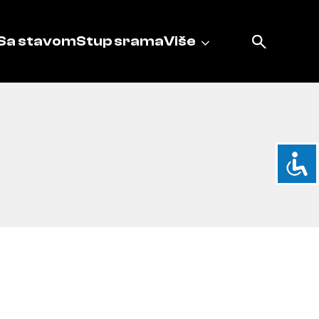
Sa stavom
Stup srama
Više