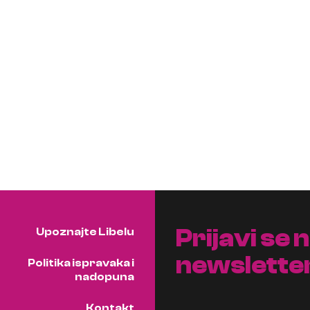
Prijavi se 
Upoznajte Libelu
newslette
Politika ispravaka i
nadopuna
Kontakt