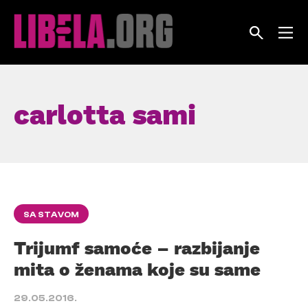
Skip
to
content
carlotta sami
SA STAVOM
Trijumf samoće – razbijanje
mita o ženama koje su same
29.05.2016.