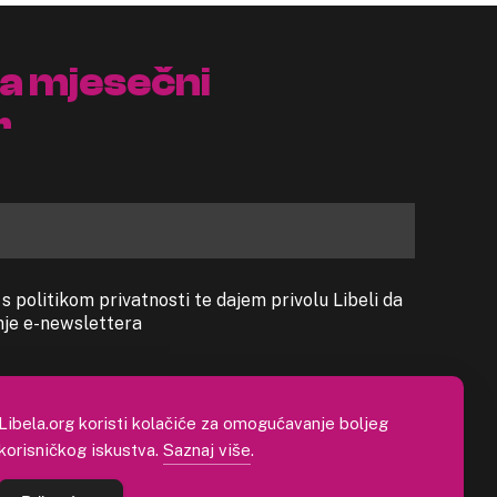
na mjesečni
r
 politikom privatnosti te dajem privolu Libeli da
anje e-newslettera
Libela.org koristi kolačiće za omogućavanje boljeg
korisničkog iskustva.
Saznaj više
.