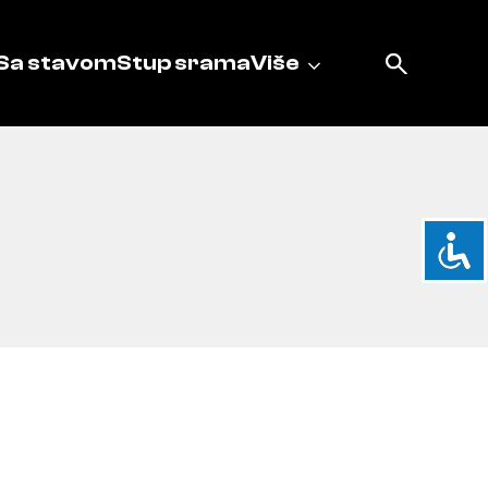
Sa stavom
Stup srama
Više