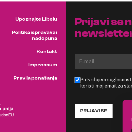
Prijavi se 
Upoznajte Libelu
newslette
Politika ispravaka i
nadopuna
Kontakt
Impressum
Pravila ponašanja
Potvrđujem suglasnost s
koristi moj email za sl
PRIJAVI SE