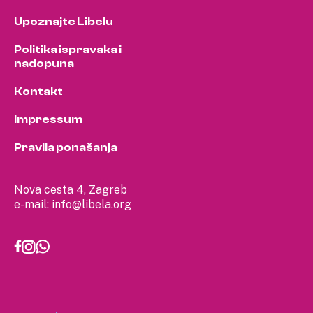
Upoznajte Libelu
Politika ispravaka i
nadopuna
Kontakt
Impressum
Pravila ponašanja
Nova cesta 4, Zagreb
e-mail:
info@libela.org