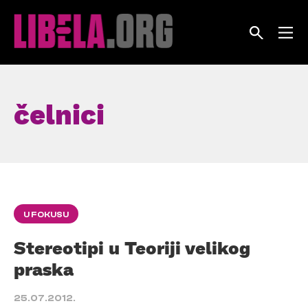
Skip
to
content
čelnici
U FOKUSU
Stereotipi u Teoriji velikog
praska
25.07.2012.