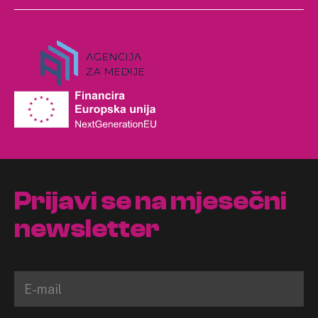
Prijavi se na mjesečni
newsletter