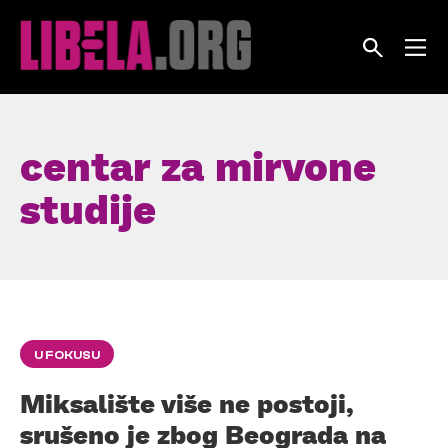
Skip
to
content
centar za mirvone
studije
U FOKUSU
Miksalište više ne postoji,
srušeno je zbog Beograda na