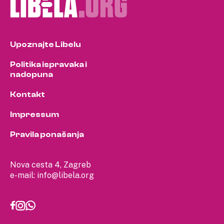
Upoznajte Libelu
Politika ispravaka i
nadopuna
Kontakt
Impressum
Pravila ponašanja
Nova cesta 4, Zagreb
e-mail:
info@libela.org