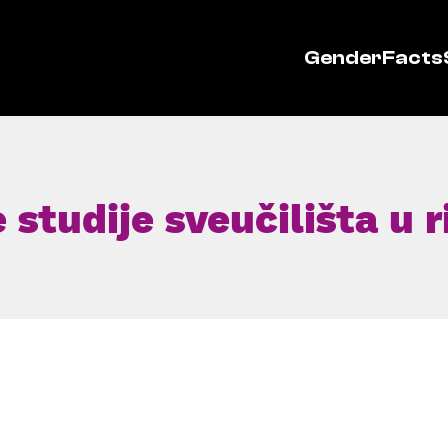
GenderFacts
studije sveučilišta u ri