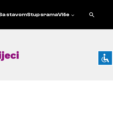
Sa stavom
Stup srama
Više
jeci