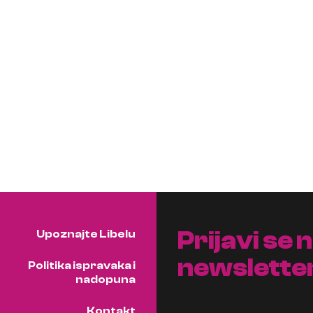
Prijavi se 
Upoznajte Libelu
newslette
Politika ispravaka i
nadopuna
Kontakt