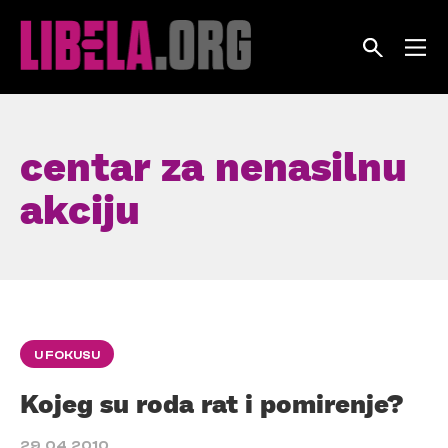
Skip
to
content
centar za nenasilnu
akciju
U FOKUSU
Kojeg su roda rat i pomirenje?
29.04.2010.