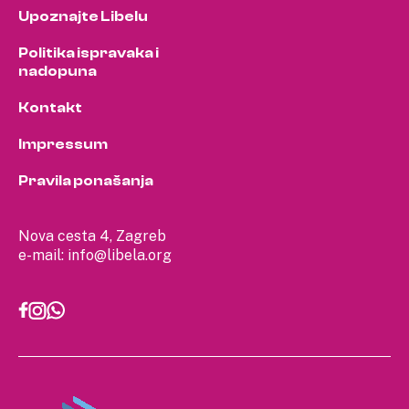
Upoznajte Libelu
Politika ispravaka i
nadopuna
Kontakt
Impressum
Pravila ponašanja
Nova cesta 4, Zagreb
e-mail:
info@libela.org